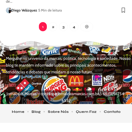
de…
Diego Velázquez
5 Min de leitura
1
2
3
4
Mergulhe no universo da marcas, política, tecnologia e sociedade. Nosso
blog te mantém informado sobre os principais acontecimentos,
tendências e debates que moldam o nosso futuro.
Jornal das Marcas –
contato@jornaldasmarcas.com.br
– tel.(11)91754-
6532
Home
Blog
Sobre Nós
Quem Faz
Contato