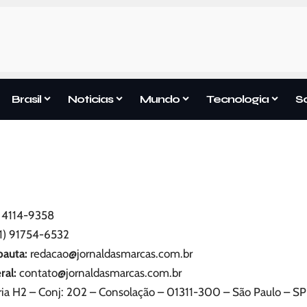
Brasil
Noticias
Mundo
Tecnologia
S
) 4114-9358
1) 91754-6532
pauta:
redacao@jornaldasmarcas.com.br
ral:
contato@jornaldasmarcas.com.br
taria H2 – Conj: 202 – Consolação – 01311-300 – São Paulo – 