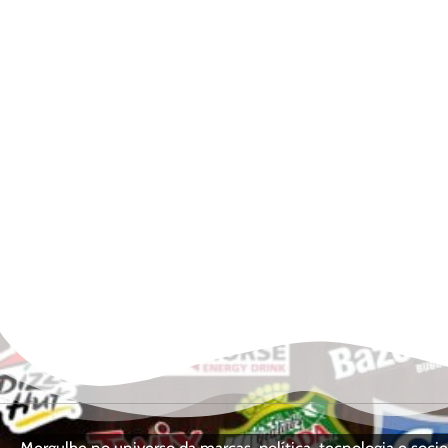
Mergulhe no universo da marcas, política, tecnologia e so