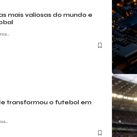
s mais valiosas do mundo e
obal
unca…
e transformou o futebol em
 nos…