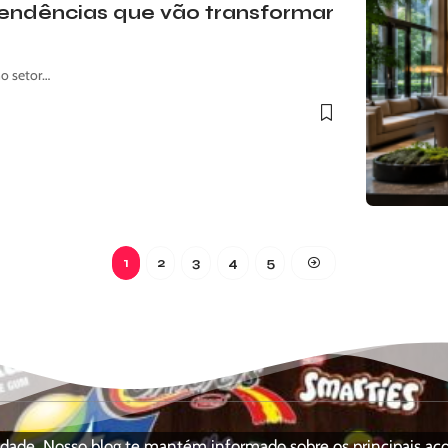
 tendências que vão transformar
no setor…
1
2
3
4
5
ciedade. Nosso blog te mantém informado sobre os principais a