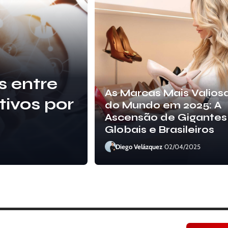
nsorial e
entos
As Marcas Mais Valios
novos
do Mundo em 2025: A
Ascensão de Gigantes
Globais e Brasileiros
Diego Velázquez
27/02/2025
Diego Velázquez
02/04/2025