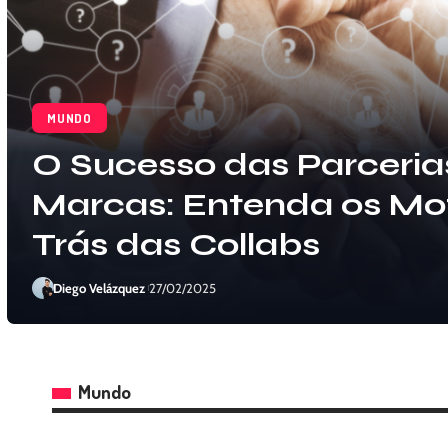
MUNDO
Café vira experiência se
marcas apostam em ev
para se conectar com 
consumidores
Diego Velázquez
04/06/2025
Mundo