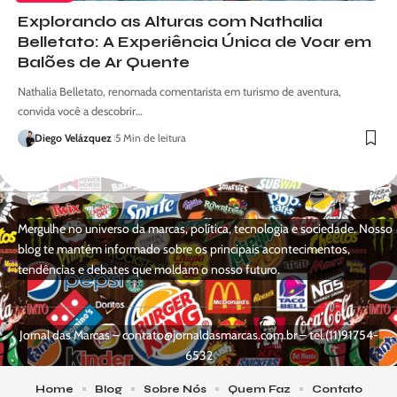
Explorando as Alturas com Nathalia
Belletato: A Experiência Única de Voar em
Balões de Ar Quente
Nathalia Belletato, renomada comentarista em turismo de aventura,
convida você a descobrir…
Diego Velázquez
5 Min de leitura
Mergulhe no universo da marcas, política, tecnologia e sociedade. Nosso
blog te mantém informado sobre os principais acontecimentos,
tendências e debates que moldam o nosso futuro.
Jornal das Marcas –
contato@jornaldasmarcas.com.br
– tel.(11)91754-
6532
Home
Blog
Sobre Nós
Quem Faz
Contato