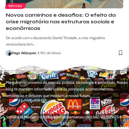
NOTICIAS
Novos caminhos e desafios: O efeito da
crise migratória nas estruturas sociais e
econômicas
De acordo com o doutorando Daniel Trindade, a crise migratória
venezuelana tem…
Diego Velázquez
4 Min de leitura
Mergulhe no universo da marcas, política, tecnologia e sociedade. Nosso
blog te mantém informado sobre os principais acontecimentos,
tendências e debates que moldam o nosso futuro.
Jornal das Marcas –
contato@jornaldasmarcas.com.br
– tel.(11)91754-
6532