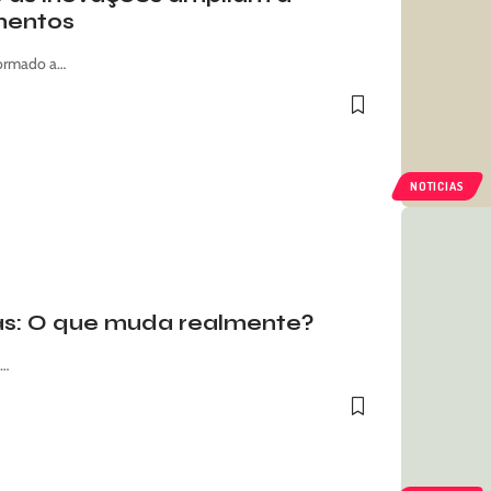
mentos
formado a…
NOTICIAS
as: O que muda realmente?
s…