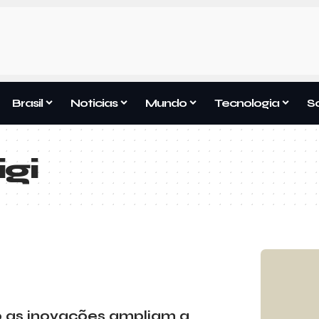
Brasil
Noticias
Mundo
Tecnologia
S
igi
mo as inovações ampliam a