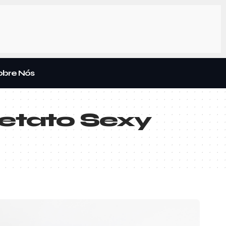
obre Nós
letato Sexy