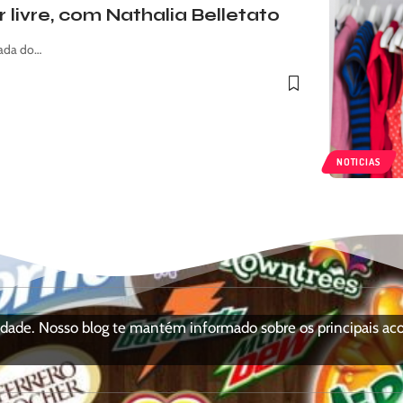
 livre, com Nathalia Belletato
gada do…
NOTICIAS
ciedade. Nosso blog te mantém informado sobre os principais a