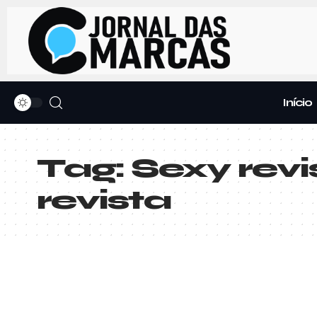
Início
Tag:
Sexy revi
revista