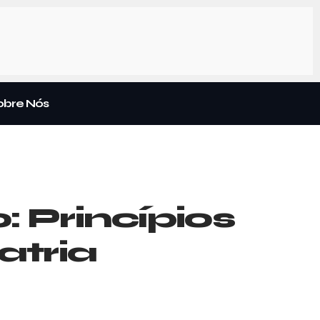
obre Nós
: Princípios
atria