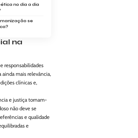
ética no dia a dia
?
umanização se
ica?
ial na
e responsabilidades
 ainda mais relevância,
ições clínicas e,
cia e justiça tornam-
idoso não deve se
eferências e qualidade
quilibradas e