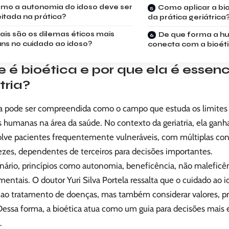
mo a autonomia do idoso deve ser
Como aplicar a bio
itada na prática?
da prática geriátrica
ais são os dilemas éticos mais
De que forma a h
s no cuidado ao idoso?
conecta com a bioét
 é bioética e por que ela é essenc
tria?
ca pode ser compreendida como o campo que estuda os limites 
 humanas na área da saúde. No contexto da geriatria, ela ganha
olve pacientes frequentemente vulneráveis, com múltiplas cond
ezes, dependentes de terceiros para decisões importantes.
nário, princípios como autonomia, beneficência, não maleficên
entais. O doutor Yuri Silva Portela ressalta que o cuidado ao 
ir ao tratamento de doenças, mas também considerar valores, pr
Dessa forma, a bioética atua como um guia para decisões mais e
.