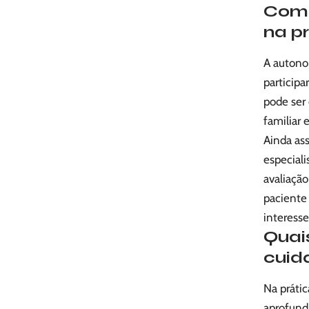
Como
na p
A autonom
participa
pode ser
familiar 
Ainda ass
especiali
avaliaçã
paciente
interesse
Quai
cuid
Na práti
aprofunda