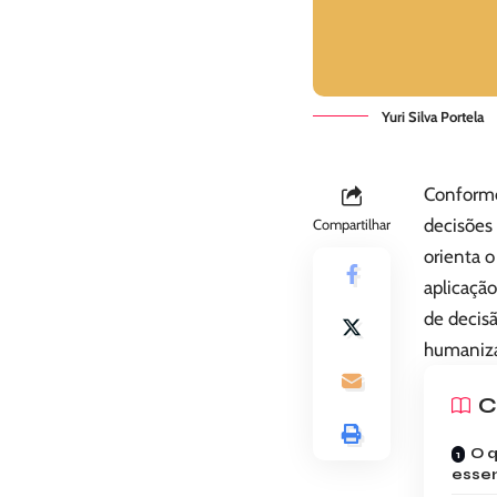
Yuri Silva Portela
Conforme 
decisões 
Compartilhar
orienta o
aplicação
de decis
humaniza
C
O q
essen