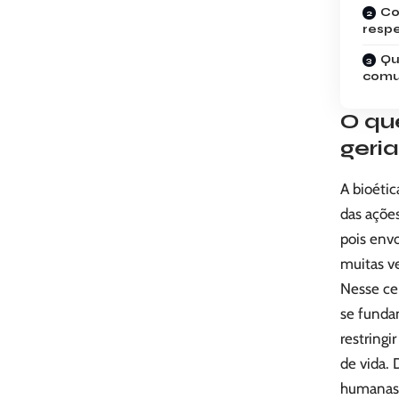
Co
respe
Qu
comun
O que
geria
A bioéti
das ações
pois env
muitas v
Nesse ce
se fundam
restring
de vida. 
humanas