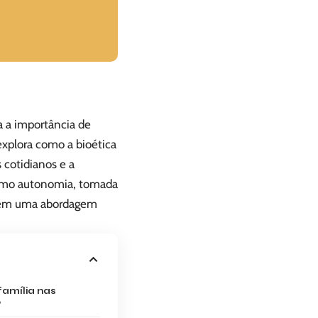
a a importância de
explora como a bioética
 cotidianos e a
s como autonomia, tomada
co em uma abordagem
família nas
?