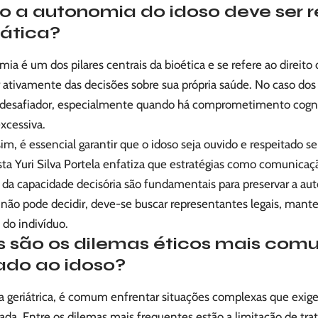
 a autonomia do idoso deve ser 
rática?
ia é um dos pilares centrais da bioética e se refere ao direito
r ativamente das decisões sobre sua própria saúde. No caso dos 
 desafiador, especialmente quando há comprometimento cognit
excessiva.
im, é essencial garantir que o idoso seja ouvido e respeitado 
sta Yuri Silva Portela enfatiza que estratégias como comunicaçã
o da capacidade decisória são fundamentais para preservar a a
 não pode decidir, deve-se buscar representantes legais, mant
 do indivíduo.
s são os dilemas éticos mais com
ado ao idoso?
ca geriátrica, é comum enfrentar situações complexas que exige
da. Entre os dilemas mais frequentes estão a limitação de tra