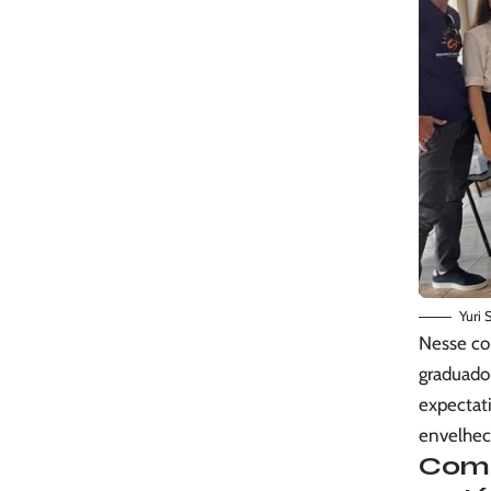
Yuri 
Nesse con
graduado 
expectati
envelhec
Como