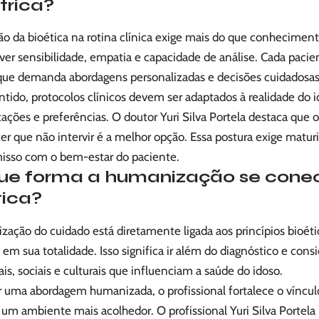
trica?
ão da bioética na rotina clínica exige mais do que conheciment
er sensibilidade, empatia e capacidade de análise. Cada pacien
 que demanda abordagens personalizadas e decisões cuidadosas
tido, protocolos clínicos devem ser adaptados à realidade do 
tações e preferências. O doutor Yuri Silva Portela destaca que 
r que não intervir é a melhor opção. Essa postura exige maturi
sso com o bem-estar do paciente.
ue forma a humanização se cone
tica?
ação do cuidado está diretamente ligada aos princípios bioétic
 em sua totalidade. Isso significa ir além do diagnóstico e cons
s, sociais e culturais que influenciam a saúde do idoso.
r uma abordagem humanizada, o profissional fortalece o víncu
um ambiente mais acolhedor. O profissional Yuri Silva Portela