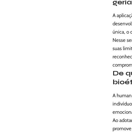
geriá
A aplicaç
desenvolv
única, o
Nesse sen
suas limi
reconhece
compromi
De q
bioé
A humaniz
indivíduo
emocionai
Ao adota
promove 