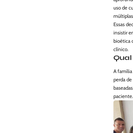
uso de cu
múltipla
Essas dec
insistir 
bioética
clínico.
Qual 
A famíli
perda de 
baseadas
paciente