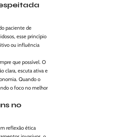
respeitada
 do paciente de
idosos, esse princípio
ivo ou influência
sempre que possível. O
o clara, escuta ativa e
utonomia. Quando o
endo o foco no melhor
uns no
m reflexão ética
tamentos invasivos, o