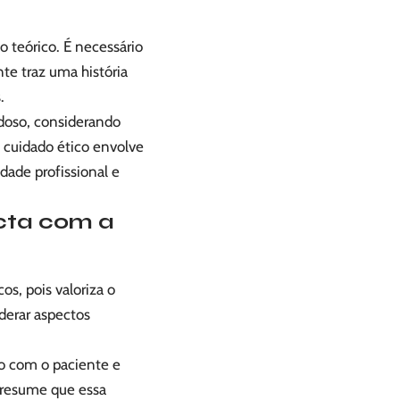
o teórico. É necessário
te traz uma história
.
idoso, considerando
o cuidado ético envolve
dade profissional e
cta com a
os, pois valoriza o
iderar aspectos
lo com o paciente e
 resume que essa