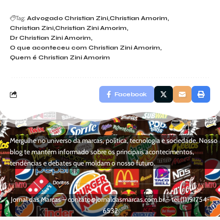
Tag:
Advogado Christian Zini
Christian Amorim
Christian Zini
Christian Zini Amorim
Dr Christian Zini Amorim
O que aconteceu com Christian Zini Amorim
Quem é Christian Zini Amorim
Facebook
Mergulhe no universo da marcas, política, tecnologia e sociedade. Nosso
blog te mantém informado sobre os principais acontecimentos,
tendências e debates que moldam o nosso futuro.
Jornal das Marcas –
contato@jornaldasmarcas.com.br
– tel.(11)91754-
6532