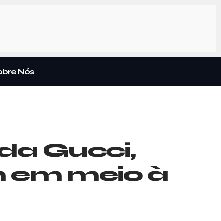
obre Nós
da Gucci,
m em meio à