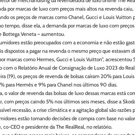
iretor de merchandising da revendedora de luxo online The Rea
da por marcas de luxo com preços mais altos na revenda caiu, 
ando os preços de marcas como Chanel, Gucci e Louis Vuitton pa
 tempo, disse ela, a demanda por marcas de luxo com preços
e Bottega Veneta – aumentou.
umidores estão preocupados com a economia e não estão gast
is dispostos a pagar na revenda o mesmo preço que estavam di
por marcas como Hermes, Gucci e Louis Vuitton”, acrescentou 
o com o Relatório Anual de Consignação de Luxo 2023 do RealR
ira (19), os preços de revenda de bolsas caíram 20% para Louis
0% para Hermès e 9% para Chanel nos últimos 90 dias.
, o valor de revenda das bolsas de luxo dessas marcas está c
ar, com preços caindo 5% nos últimos seis meses, disse a Skoda
ível recessão, a crise climática e a agitação global são razões
midores estão tomando decisões de compra com base no valor”,
 co-CEO e presidente da The RealReal, no relatório.