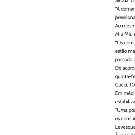
Skoda, d
“A deman
pression
Ao mesmo
Miu Miu 
“Os cons
estão ma
passado 
De acord
quinta-fe
Gucci, 1
Em média
estabiliz
“Uma poss
os consu
Levesque,