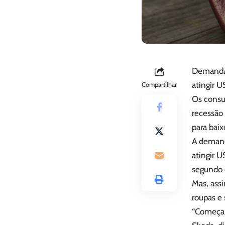
Demanda 
atingir 
Compartilhar
Os consu
recessão
para baix
A demand
atingir 
segundo 
Mas, ass
roupas e
“Começamo