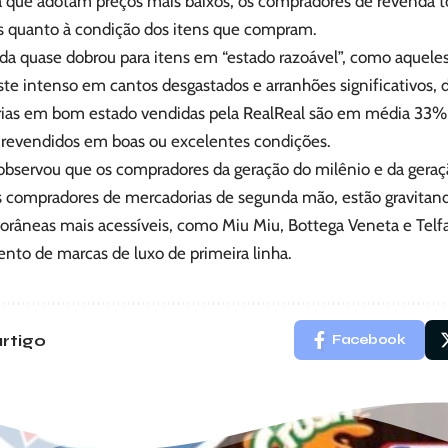
 que adotam preços mais baixos, os compradores de revenda
s quanto à condição dos itens que compram.
a quase dobrou para itens em “estado razoável”, como aquele
te intenso em cantos desgastados e arranhões significativos, di
ias em bom estado vendidas pela RealReal são em média 33% 
 revendidos em boas ou excelentes condições.
observou que os compradores da geração do milênio e da geraçã
is compradores de mercadorias de segunda mão, estão gravita
râneas mais acessíveis, como Miu Miu, Bottega Veneta e Telfa
nto de marcas de luxo de primeira linha.
rtigo
Facebook