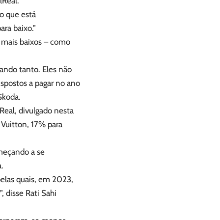
lReal.
o que está
ra baixo.”
 mais baixos – como
ando tanto. Eles não
spostos a pagar no ano
Skoda.
eal, divulgado nesta
 Vuitton, 17% para
omeçando a se
.
 pelas quais, em 2023,
 disse Rati Sahi