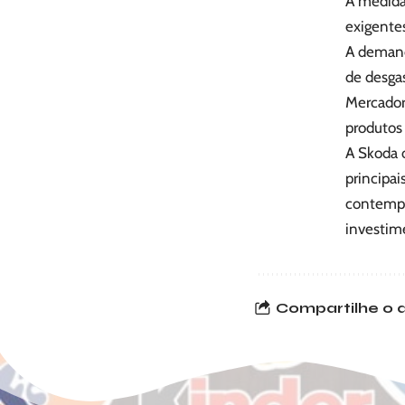
À medida
exigente
A demand
de desgas
Mercador
produtos
A Skoda 
principa
contempo
investime
Compartilhe o a