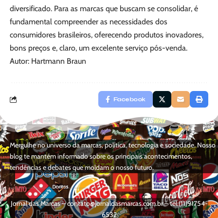
diversificado. Para as marcas que buscam se consolidar, é
fundamental compreender as necessidades dos
consumidores brasileiros, oferecendo produtos inovadores,
bons preços e, claro, um excelente serviço pós-venda.
Autor: Hartmann Braun
Facebook
Mergulhe no universo da marcas, política, tecnologia e sociedade. Nosso
blog te mantém informado sobre os principais acontecimentos,
tendências e debates que moldam o nosso futuro.
Jornal das Marcas –
contato@jornaldasmarcas.com.br
– tel.(11)91754-
6532