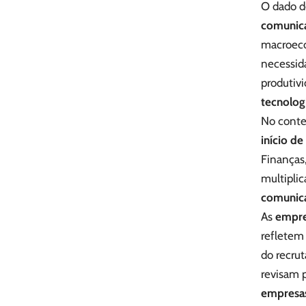
O dado d
comunica
macroeco
necessid
produtiv
tecnolog
No cont
início d
Finanças,
multiplic
comunica
As
empre
refletem
do recrut
revisam p
empresas