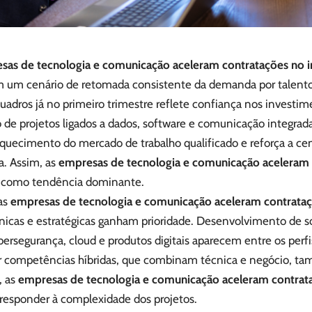
sas de tecnologia e comunicação aceleram contratações no i
m um cenário de retomada consistente da demanda por talento
uadros já no primeiro trimestre reflete confiança nos investime
 de projetos ligados a dados, software e comunicação integra
aquecimento do mercado de trabalho qualificado e reforça a cen
. Assim, as
empresas de tecnologia e comunicação aceleram c
como tendência dominante.
as
empresas de tecnologia e comunicação aceleram contrataç
cnicas e estratégicas ganham prioridade. Desenvolvimento de so
bersegurança, cloud e produtos digitais aparecem entre os per
r competências híbridas, que combinam técnica e negócio, t
, as
empresas de tecnologia e comunicação aceleram contrata
responder à complexidade dos projetos.