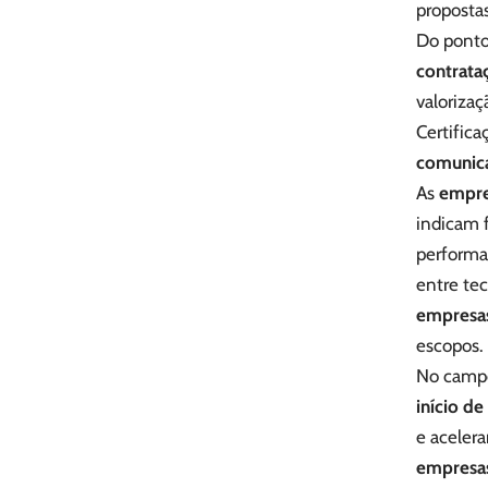
propostas
Do ponto
contrata
valoriza
Certifica
comunica
As
empre
indicam 
performan
entre te
empresas
escopos.
No campo
início d
e acelera
empresas