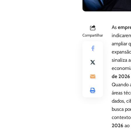
As
empre
indicare
Compartilhar
ampliar q
expansão
sinaliza 
economia
de 2026
Quando 
áreas té
dados, ci
busca po
contexto
2026
ao 