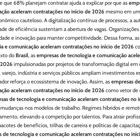
e que 68% planejam contratar ajuda a explicar por que as
empr
ção aceleram contratações no início de 2026
mesmo em um 
nômico cauteloso. A digitalização contínua de processos, a a
ade de eficiência sustentam a abertura de vagas. Organizações
idade e inovação para manter competitividade. Dessa forma, a
ia e comunicação aceleram contratações no início de 2026
co
exto do
Brasil
, as
empresas de tecnologia e comunicação acel
e 2026
impulsionadas por projetos de transformação digital em d
 varejo, indústria e serviços públicos ampliam investimentos e
ador reforça o ecossistema de inovação. Assim, as
empresas de
ção aceleram contratações no início de 2026
como vetor de 
sas de tecnologia e comunicação aceleram contratações no i
 mudanças nos modelos de trabalho. Regimes híbridos e remot
amento, elevando a competição por talentos. Para atrair profis
acotes de benefícios, trilhas de carreira e políticas de capacita
 de tecnologia e comunicação aceleram contratações no iní