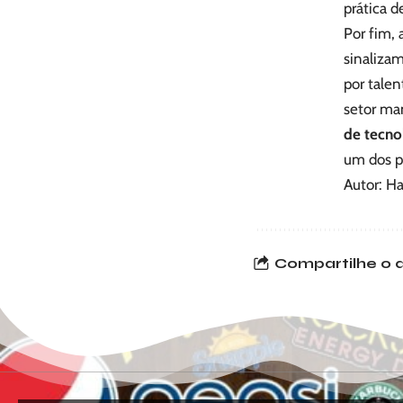
prática d
Por fim, 
sinalizam
por talen
setor ma
de tecno
um dos p
Autor: H
Compartilhe o a