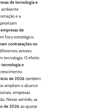
esas de tecnologia e
ambiente
utomação e a
 priorizam
s
empresas de
m foco estratégico.
eram contratações no
iferentes setores.
m tecnologia. O efeito
 tecnologia e
crescimento.
nício de 2026
também
os ampliam o alcance
sionais, empresas
ção. Nesse sentido, as
cio de 2026
ao ajustar