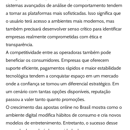
sistemas avançados de análise de comportamento tendem
a tornar as plataformas mais sofisticadas. Isso significa que
o usuário terá acesso a ambientes mais modernos, mas
também precisará desenvolver senso crítico para identificar
empresas realmente comprometidas com ética e
transparência.
A competitividade entre as operadoras também pode
beneficiar os consumidores. Empresas que oferecem
suporte eficiente, pagamentos rápidos e maior estabilidade
tecnológica tendem a conquistar espaço em um mercado
onde a confiança se tornou um diferencial estratégico. Em
um cenário com tantas opções disponíveis, reputação
passou a valer tanto quanto promoções.
O crescimento das apostas online no Brasil mostra como o
ambiente digital modifica hábitos de consumo e cria novos
modelos de entretenimento. Entretanto, o sucesso desse