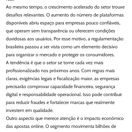
Ao mesmo tempo, o crescimento acelerado do setor trouxe
desafios relevantes. O aumento do número de plataformas
disponíveis abriu espaço para empresas pouco confiáveis,
que operam sem transparência ou oferecem condições
duvidosas aos usuários. Por esse motivo, a regulamentação
brasileira passou a ser vista como um elemento decisivo
para organizar o mercado e proteger os consumidores.
A tendência é que o setor se torne cada vez mais
profissionalizado nos próximos anos. Com regras mais
claras, exigências legais e fiscalização maior, as empresas
precisarão comprovar capacidade financeira, segurança
digital e responsabilidade operacional. Isso pode contribuir
para reduzir fraudes e fortalecer marcas que realmente
investem em qualidade.
Outro aspecto que merece atenção é o impacto econômico
das apostas online. O segmento movimenta bilhões de