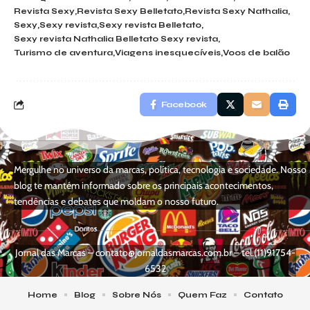
Revista Sexy
Revista Sexy Belletato
Revista Sexy Nathalia
Sexy
Sexy revista
Sexy revista Belletato
Sexy revista Nathalia Belletato Sexy revista
Turismo de aventura
Viagens inesquecíveis
Voos de balão
Facebook
Mergulhe no universo da marcas, política, tecnologia e sociedade. Nosso
blog te mantém informado sobre os principais acontecimentos,
tendências e debates que moldam o nosso futuro.
Jornal das Marcas –
contato@jornaldasmarcas.com.br
– tel.(11)91754-
6532
Home
Blog
Sobre Nós
Quem Faz
Contato