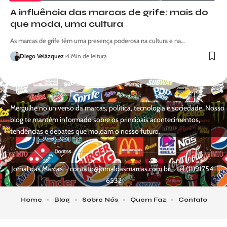
A influência das marcas de grife: mais do
que moda, uma cultura
As marcas de grife têm uma presença poderosa na cultura e na…
Diego Velázquez
4 Min de leitura
Mergulhe no universo da marcas, política, tecnologia e sociedade. Nosso
blog te mantém informado sobre os principais acontecimentos,
tendências e debates que moldam o nosso futuro.
Jornal das Marcas –
contato@jornaldasmarcas.com.br
– tel.(11)91754-
6532
Home
Blog
Sobre Nós
Quem Faz
Contato