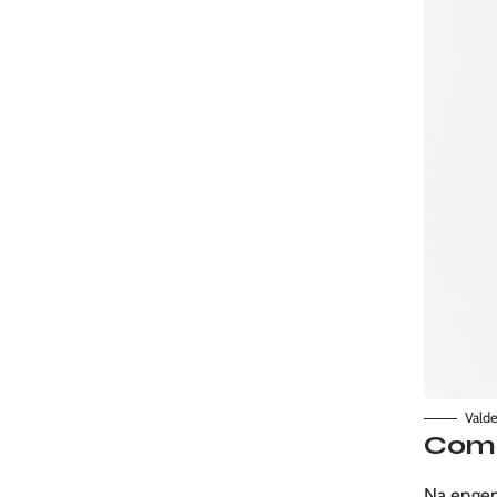
Valde
Como
Na engenh