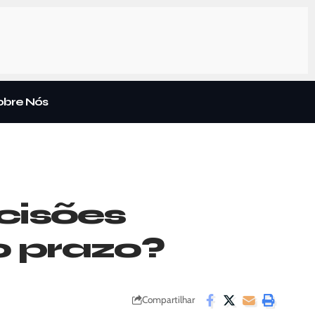
obre Nós
ecisões
o prazo?
Compartilhar