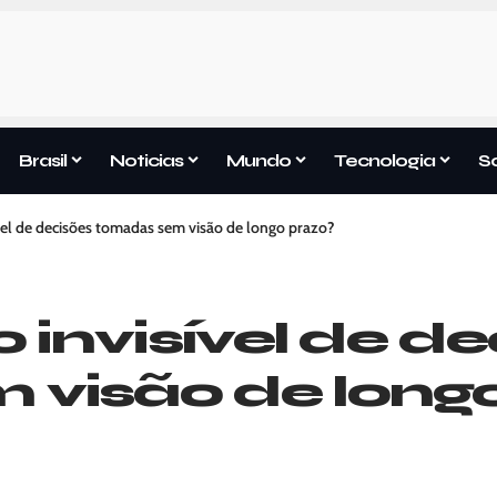
Brasil
Noticias
Mundo
Tecnologia
S
ível de decisões tomadas sem visão de longo prazo?
o invisível de d
visão de long