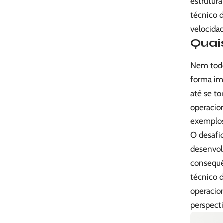
estrutur
técnico d
velocida
Quai
Nem todo
forma im
até se t
operacio
exemplos
O desafi
desenvolv
consequê
técnico 
operacio
perspect