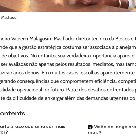
ni Machado
iro Valderci Malagosini Machado, diretor técnico da Blocos e L
de que a gestão estratégica costuma ser associada a planeja
o de objetivos. No entanto, sua verdadeira importância aparec
 ser avaliadas não apenas pelos resultados imediatos, mas ta
uzirão anos depois. Em muitos casos, escolhas aparentemente 
erando consequências que comprometem eficiência, competit
ilidade operacional no futuro. Parte dos desafios enfrentados
te da dificuldade de enxergar além das demandas urgentes 
ontents
urto prazo costuma ser mais
Visão de longo pra
tor?
mais?