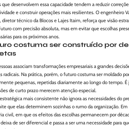
 que desenvolvem essa capacidade tendem a reduzir correções 
vidade e construir operações mais resilientes. O engenheiro Va
diretor técnico da Blocos e Lajes Itaim, reforça que visão est
futuro com precisão absoluta, mas em evitar que escolhas pres
sárias para os próximos anos.
turo costuma ser construído por d
retas
essoas associam transformações empresariais a grandes decisõe
 radicais. Na prática, porém, o futuro costuma ser moldado po
mente pequenas, repetidas diariamente ao longo do tempo. É 
sões de curto prazo merecem atenção especial.
 estratégica mais consistente não ignora as necessidades do 
ite que elas determinem sozinhas o rumo da organização. Em
ia civil, em que os efeitos das escolhas permanecem por déca
deixa de ser diferencial e passa a ser uma necessidade para q