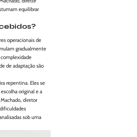
 Machado, diretor
ostumam equilibrar
cebidos?
res operacionais de
cumulam gradualmente
a complexidade
ade de adaptação são
ra repentina. Eles se
escolha original e a
 Machado, diretor
dificuldades
analisadas sob uma