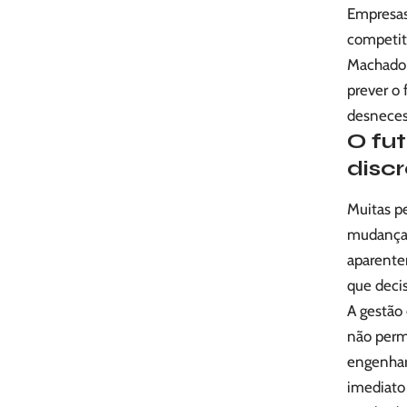
Empresas
competiti
Machado, 
prever o 
desneces
O fu
disc
Muitas p
mudanças
aparente
que deci
A gestão
não perm
engenhar
imediato 