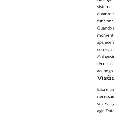
sistemas
durante 
funcional
Quando a 
momentân
aparecem 
começa a
Malagosin
técnicas
ao longo
Visão
Essa é u
necessar
vezes, si
agir. Tra