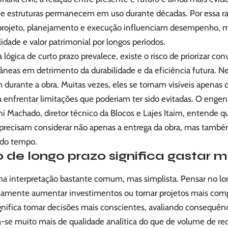
 e estruturas permanecem em uso durante décadas. Por essa r
projeto, planejamento e execução influenciam desempenho, 
idade e valor patrimonial por longos períodos.
lógica de curto prazo prevalece, existe o risco de priorizar co
eas em detrimento da durabilidade e da eficiência futura. 
durante a obra. Muitas vezes, eles se tornam visíveis apenas 
 enfrentar limitações que poderiam ter sido evitadas. O engenh
i Machado, diretor técnico da Blocos e Lajes Itaim, entende q
 precisam considerar não apenas a entrega da obra, mas tam
 do tempo.
 de longo prazo significa gastar m
ma interpretação bastante comum, mas simplista. Pensar no lon
iamente aumentar investimentos ou tornar projetos mais comp
gnifica tomar decisões mais conscientes, avaliando consequênc
ta-se muito mais de qualidade analítica do que de volume de re