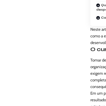
Qu
desp
Co
Neste art
como a e
desenvol
O cu
Tomar de
organiza
exigem r
completa
consequê
Em um pr
resultad