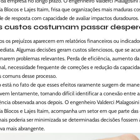
a da empresa no longo prazo. O engenheiro Valderci Malagosini
a Blocos e Lajes Itaim, frisa que organizações mais maduras c
de de resposta com capacidade de avaliar impactos duradouros.
s custos costumam passar desper
s os prejuízos aparecem em relatórios financeiros ou indicado
ediata. Algumas decisões geram custos silenciosos, que se a
ornarem problemas relevantes. Perda de eficiência, aumento d
nal, necessidade frequente de correções e redução da capacid
 comuns desse processo.
o está no fato de que esses efeitos raramente surgem de manei
em lentamente, tornando difícil identificar a conexão entre a 
ncia observada anos depois. O engenheiro Valderci Malagosini
da Blocos e Lajes Itaim, acompanha um setor em que parte das 
nais poderia ser minimizada se determinadas decisões fossem 
iva mais abrangente.