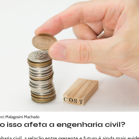
rci Malagosini Machado
 isso afeta a engenharia civil?
aria civil, a relação entre presente e futuro é ainda mais evid