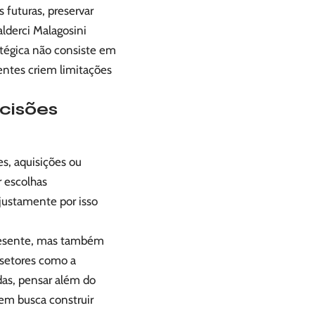
futuras, preservar
lderci Malagosini
ratégica não consiste em
entes criem limitações
ecisões
s, aquisições ou
r escolhas
justamente por isso
presente, mas também
 setores como a
das, pensar além do
uem busca construir