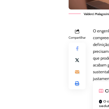
Valderci Malagosi
O engenhe
compreen
Compartilhar
definiçã
precisam
que prod
acabam g
sustentab
justamen
C
O c
sedu