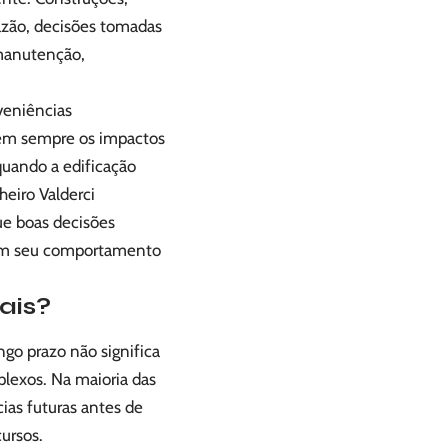
azão, decisões tomadas
manutenção,
nveniências
Nem sempre os impactos
quando a edificação
eiro Valderci
ue boas decisões
bém seu comportamento
ais?
go prazo não significa
lexos. Na maioria das
ias futuras antes de
cursos.