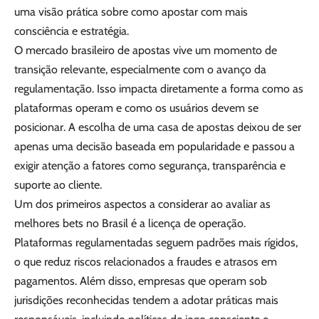
uma visão prática sobre como apostar com mais
consciência e estratégia.
O mercado brasileiro de apostas vive um momento de
transição relevante, especialmente com o avanço da
regulamentação. Isso impacta diretamente a forma como as
plataformas operam e como os usuários devem se
posicionar. A escolha de uma casa de apostas deixou de ser
apenas uma decisão baseada em popularidade e passou a
exigir atenção a fatores como segurança, transparência e
suporte ao cliente.
Um dos primeiros aspectos a considerar ao avaliar as
melhores bets no Brasil é a licença de operação.
Plataformas regulamentadas seguem padrões mais rígidos,
o que reduz riscos relacionados a fraudes e atrasos em
pagamentos. Além disso, empresas que operam sob
jurisdições reconhecidas tendem a adotar práticas mais