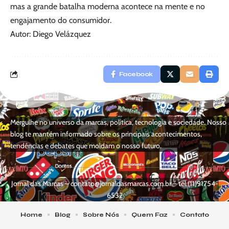
mas a grande batalha moderna acontece na mente e no
engajamento do consumidor.
Autor: Diego Velázquez
Facebook
Mergulhe no universo da marcas, política, tecnologia e sociedade. Nosso
blog te mantém informado sobre os principais acontecimentos,
tendências e debates que moldam o nosso futuro.
Jornal das Marcas –
contato@jornaldasmarcas.com.br
– tel.(11)91754-
6532
Home
Blog
Sobre Nós
Quem Faz
Contato