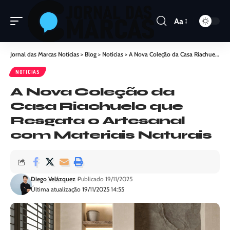
Aa
Jornal das Marcas Notícias
>
Blog
>
Noticias
>
A Nova Coleção da Casa Riachuelo que Resgata o Artesanal com Materiais Naturais
NOTICIAS
A Nova Coleção da
Casa Riachuelo que
Resgata o Artesanal
com Materiais Naturais
Diego Velázquez
Publicado 19/11/2025
Última atualização 19/11/2025 14:55