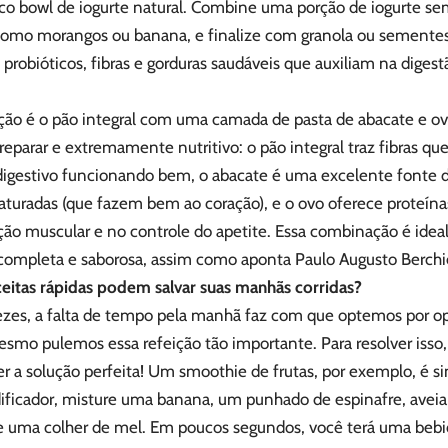
sico bowl de iogurte natural. Combine uma porção de iogurte se
 como morangos ou banana, e finalize com granola ou sementes 
 probióticos, fibras e gorduras saudáveis que auxiliam na diges
ção é o pão integral com uma camada de pasta de abacate e ov
preparar e extremamente nutritivo: o pão integral traz fibras q
digestivo funcionando bem, o abacate é uma excelente fonte d
turadas (que fazem bem ao coração), e o ovo oferece proteín
ção muscular e no controle do apetite. Essa combinação é ide
 completa e saborosa, assim como aponta Paulo Augusto Berchie
ceitas rápidas podem salvar suas manhãs corridas?
ezes, a falta de tempo pela manhã faz com que optemos por 
smo pulemos essa refeição tão importante. Para resolver isso, 
 a solução perfeita! Um smoothie de frutas, por exemplo, é si
ificador, misture uma banana, um punhado de espinafre, aveia,
e uma colher de mel. Em poucos segundos, você terá uma bebida