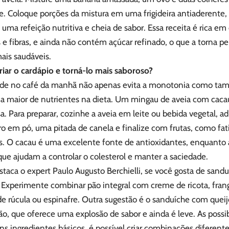
te. Coloque porções da mistura em uma frigideira antiaderente
 uma refeição nutritiva e cheia de sabor. Essa receita é rica em 
 e fibras, e ainda não contém açúcar refinado, o que a torna p
ais saudáveis.
iar o cardápio e torná-lo mais saboroso?
ade no café da manhã não apenas evita a monotonia como tamb
 maior de nutrientes na dieta. Um mingau de aveia com cacau
sa. Para preparar, cozinhe a aveia em leite ou bebida vegetal, 
ro em pó, uma pitada de canela e finalize com frutas, como fa
. O cacau é uma excelente fonte de antioxidantes, enquanto a 
que ajudam a controlar o colesterol e manter a saciedade.
aca o expert Paulo Augusto Berchielli, se você gosta de sandu
. Experimente combinar pão integral com creme de ricota, fra
de rúcula ou espinafre. Outra sugestão é o sanduíche com quei
o, que oferece uma explosão de sabor e ainda é leve. As possib
s ingredientes básicos, é possível criar combinações diferente