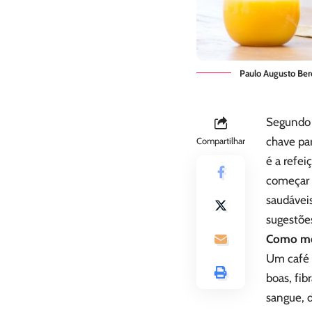
Paulo Augusto Berc
Segundo 
chave par
Compartilhar
é a refei
começar 
saudáveis
sugestões
Como mo
Um café 
boas, fib
sangue, 