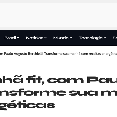
Brasil
Noticias
Mundo
Tecnologia
S
om Paulo Augusto Berchielli: Transforme sua manhã com receitas energétic
ã fit, com Pau
Transforme sua
rgéticas