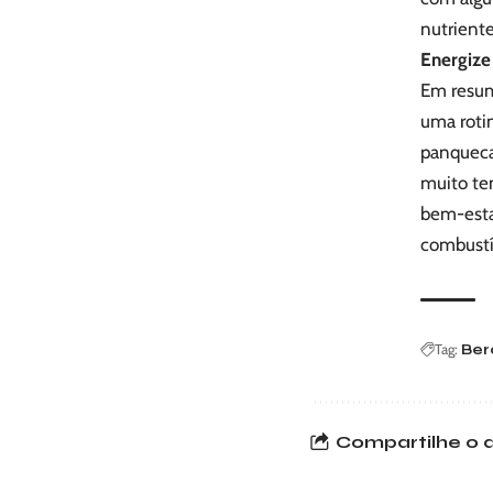
nutrient
Energize 
Em resum
uma roti
panquecas
muito tem
bem-esta
combustí
Tag:
Berc
Compartilhe o a