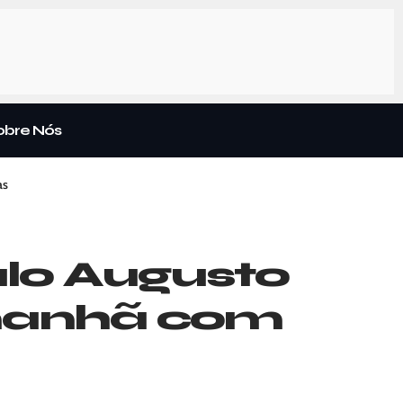
obre Nós
as
lo Augusto
 manhã com