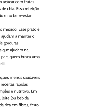
m açúcar com frutas
de chia. Essa refeição
tão e no bem-estar
o mexido. Esse prato é
ue ajudam a manter o
e gorduras
as que ajudam na
al para quem busca uma
lli.
opções menos saudáveis
receitas rápidas
mples e nutritivo. Em
 leite (ou bebida
 rica em fibras, ferro