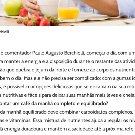
hielli
o comentador Paulo Augusto Berchielli, começar o dia com uma
a manter a energia e a disposição durante o restante das ativ
ção que quebra o jejum da noite e fornece ao corpo os nutrient
bem o dia. Mas ele não precisa ser complicado: com algumas id
, é possível criar opções deliciosas que se encaixam na sua rotin
 nutritivas e fáceis para deixar suas manhãs mais leves e chei
ntar um café da manhã completo e equilibrado?
da manhã equilibrado deve combinar carboidratos complexos, p
ras e vitaminas. Essa mistura de nutrientes ajuda a regular os ní
dá energia duradoura e mantém a saciedade até a próxima re