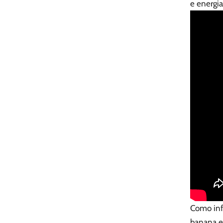
e energia
Como inf
banana e