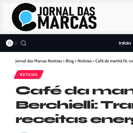
Início
Jornal das Marcas Notícias
>
Blog
>
Noticias
>
Café da manhã fit, c
NOTICIAS
Café da manh
Berchielli: 
receitas ene