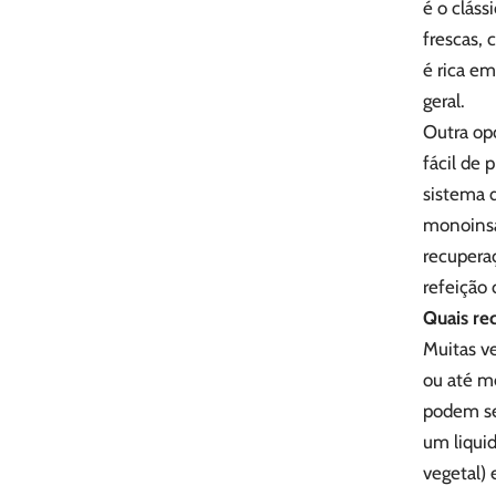
é o clás
frescas,
é rica em
geral.
Outra op
fácil de 
sistema 
monoinsa
recupera
refeição
Quais re
Muitas v
ou até me
podem ser
um liquid
vegetal) 