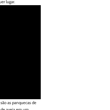
uer lugar.
a são as panquecas de
s de aveia em um