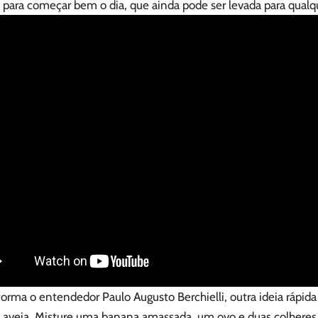
 para começar bem o dia, que ainda pode ser levada para qualq
orma o entendedor Paulo Augusto Berchielli, outra ideia rápid
 aveia. Misture uma banana amassada, um ovo e duas colhere