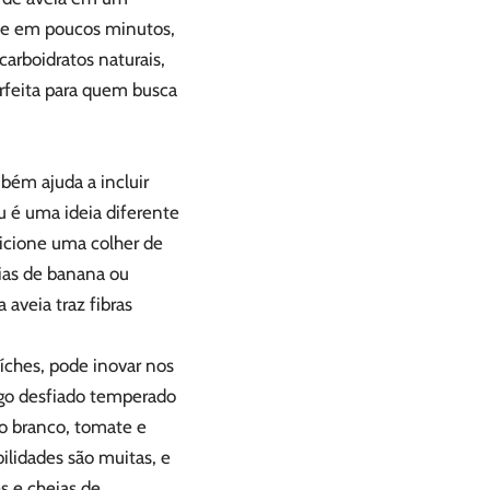
, e em poucos minutos,
carboidratos naturais,
erfeita para quem busca
ém ajuda a incluir
 é uma ideia diferente
adicione uma colher de
tias de banana ou
aveia traz fibras
íches, pode inovar nos
ngo desfiado temperado
jo branco, tomate e
ilidades são muitas, e
s e cheias de