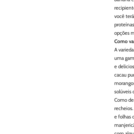
recipien
você terá
proteínas
opções m
Como var
A varied
uma gama
e delicio
cacau pu
morangos
solúveis 
Como dest
recheios
e folhas 
manjericã
com algun