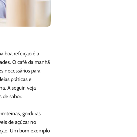
 boa refeição é a
idades. O café da manhã
es necessários para
eias práticas e
a. A seguir, veja
as de sabor.
roteínas, gorduras
veis de açúcar no
feição. Um bom exemplo