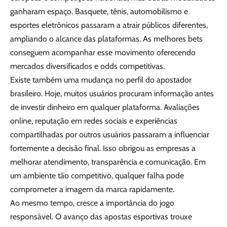
ganharam espaço. Basquete, tênis, automobilismo e
esportes eletrônicos passaram a atrair públicos diferentes,
ampliando o alcance das plataformas. As melhores bets
conseguem acompanhar esse movimento oferecendo
mercados diversificados e odds competitivas.
Existe também uma mudança no perfil do apostador
brasileiro. Hoje, muitos usuários procuram informação antes
de investir dinheiro em qualquer plataforma. Avaliações
online, reputação em redes sociais e experiências
compartilhadas por outros usuários passaram a influenciar
fortemente a decisão final. Isso obrigou as empresas a
melhorar atendimento, transparência e comunicação. Em
um ambiente tão competitivo, qualquer falha pode
comprometer a imagem da marca rapidamente.
Ao mesmo tempo, cresce a importância do jogo
responsável. O avanço das apostas esportivas trouxe