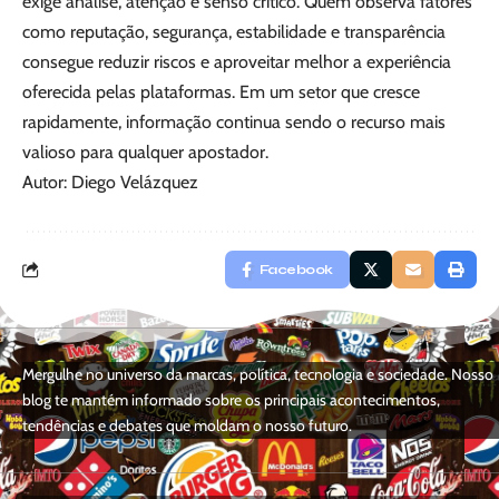
exige análise, atenção e senso crítico. Quem observa fatores
como reputação, segurança, estabilidade e transparência
consegue reduzir riscos e aproveitar melhor a experiência
oferecida pelas plataformas. Em um setor que cresce
rapidamente, informação continua sendo o recurso mais
valioso para qualquer apostador.
Autor: Diego Velázquez
Facebook
Mergulhe no universo da marcas, política, tecnologia e sociedade. Nosso
blog te mantém informado sobre os principais acontecimentos,
tendências e debates que moldam o nosso futuro.