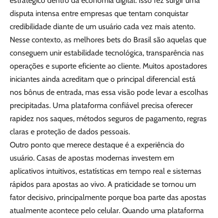
estratégico dentro da economia digital. Isso fez surgir uma
disputa intensa entre empresas que tentam conquistar
credibilidade diante de um usuário cada vez mais atento.
Nesse contexto, as melhores bets do Brasil são aquelas que
conseguem unir estabilidade tecnológica, transparência nas
operações e suporte eficiente ao cliente. Muitos apostadores
iniciantes ainda acreditam que o principal diferencial está
nos bônus de entrada, mas essa visão pode levar a escolhas
precipitadas. Uma plataforma confiável precisa oferecer
rapidez nos saques, métodos seguros de pagamento, regras
claras e proteção de dados pessoais.
Outro ponto que merece destaque é a experiência do
usuário. Casas de apostas modernas investem em
aplicativos intuitivos, estatísticas em tempo real e sistemas
rápidos para apostas ao vivo. A praticidade se tornou um
fator decisivo, principalmente porque boa parte das apostas
atualmente acontece pelo celular. Quando uma plataforma