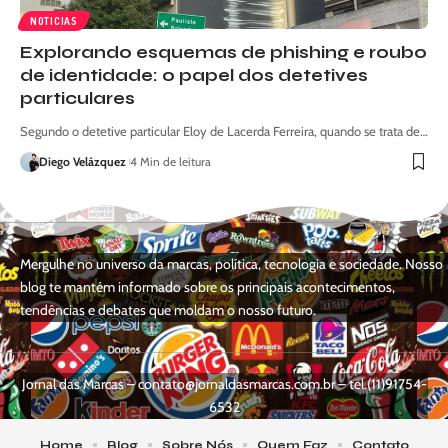
NOTICIAS
Explorando esquemas de phishing e roubo
de identidade: o papel dos detetives
particulares
Segundo o detetive particular Eloy de Lacerda Ferreira, quando se trata de…
Diego Velázquez
4 Min de leitura
Mergulhe no universo da marcas, política, tecnologia e sociedade. Nosso
blog te mantém informado sobre os principais acontecimentos,
tendências e debates que moldam o nosso futuro.
Jornal das Marcas –
contato@jornaldasmarcas.com.br
– tel.(11)91754-
6532
Home
Blog
Sobre Nós
Quem Faz
Contato