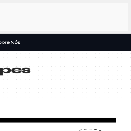
obre Nós
opes