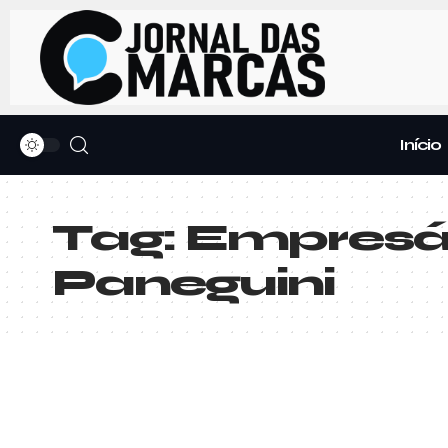
Início
Tag:
Empresár
Paneguini