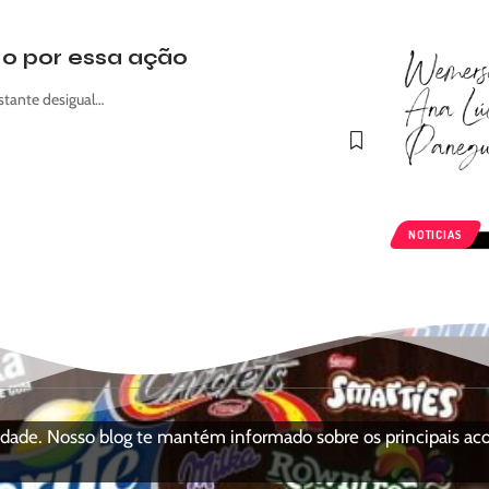
ado por essa ação
stante desigual…
NOTICIAS
ciedade. Nosso blog te mantém informado sobre os principais a