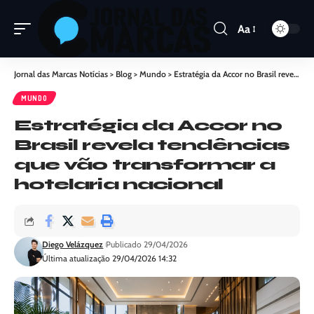
Aa
Jornal das Marcas Notícias
>
Blog
>
Mundo
>
Estratégia da Accor no Brasil revela tendências que vão transformar a hotelaria nacional
MUNDO
Estratégia da Accor no
Brasil revela tendências
que vão transformar a
hotelaria nacional
Diego Velázquez
Publicado 29/04/2026
Última atualização 29/04/2026 14:32