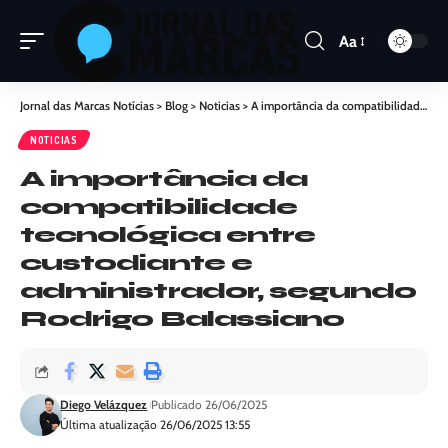
Aa
Jornal das Marcas Notícias
>
Blog
>
Noticias
>
A importância da compatibilidade tecnológica entre custodiante e administrador, segundo Rodrigo Balassiano
NOTICIAS
A importância da
compatibilidade
tecnológica entre
custodiante e
administrador, segundo
Rodrigo Balassiano
Diego Velázquez
Publicado 26/06/2025
Última atualização 26/06/2025 13:55